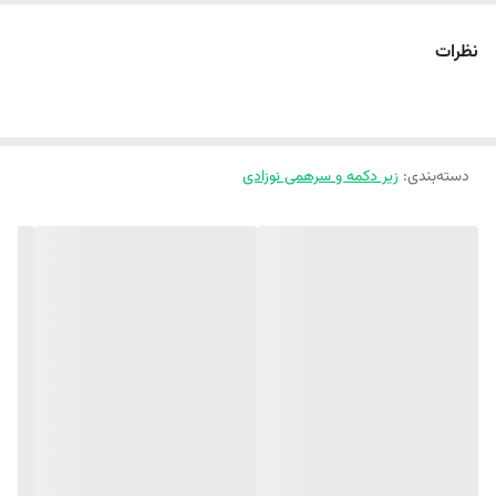
🧸🐻🧸 رامپر زیر دکمه پنبه ای طرح تدی 🐻🧸🐻
💥 جنس پنبه بهاره فوق‌العاده با کیفیت 🌸
نظرات
💥 اسپرت مناسب دختر پسر خوشگلتون 👧👦
دسته‌بندی
:
زیر دکمه و سرهمی نوزادی
‼️ یکی دودرجه اختلاف رنگ جزئی در نظر بگیرید ‼️
✂️سایز بندی مناسب 3 ماه تا 3 سال ✂️
قد
پهنا
قد تا
مشخصات
رامپر 👇
👇
فاق 👇