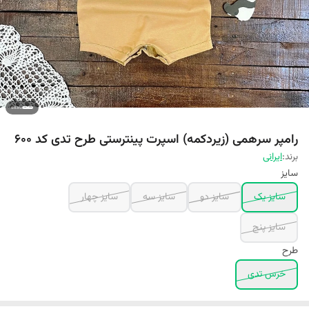
رامپر سرهمی (زیردکمه) اسپرت پینترستی طرح تدی کد ۶۰۰
برند:
ایرانی
سایز
سایز یک
سایز دو
سایز سه
سایز چهار
سایز پنج
طرح
خرس تدی