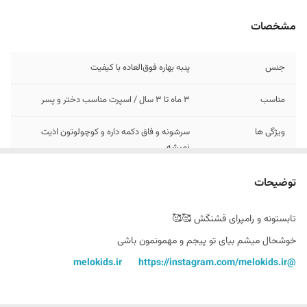
مشخصات
جنس
پنبه بهاره فوق‌العاده با کیفیت
مناسب
3 ماه تا 3 سال / اسپرت مناسب دختر و پسر
ویژگی ها
سرشونه و فاق دکمه داره ‌و کوچولوتون اذیت
نمیشه
توضیحات
تابستونه و رامپرای قشنگش 🥰🥰
https://instagram.com/melokids.ir
@melokids.ir