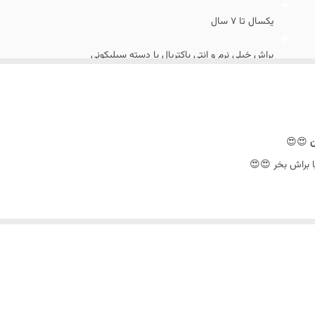
یکسال تا 7 سال
براش خیلی نرم و انتی باکتریال با دسته سیلیکونی
😍😍
ت
اگه میخوای کوچو
پیجم
