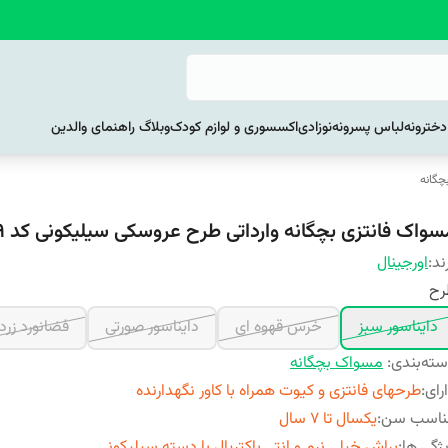
خترونه
لباس پسرونه
نوزادی
اکسسوری و لوازم کودک
وبلاگ راهنمای والدین
گانه
سواک فانتزی بچگانه وارداتی طرح عروسکی سیلیکونی کد ۶۰۹
ند:
اورجینال
رح
دایناسور سبز
خرس قهوه ای
دایناسور صورتی
فضانورد زرد
ته‌بندی
:
مسواک بچگانه
رای
:
طرحهای فانتزی و کیوت همراه با کاور نگهدارنده
ناسب سن
:
یکسال تا 7 سال
ژگی ها
:
براش خیلی نرم و انتی باکتریال با دسته سیلیکونی