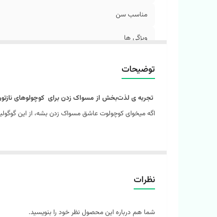
مناسب سن
ویژگی ها
توضیحات
جربه‌ ی لذت‌بخش از مسواک زدن برای کوچولوهای نازتون
لوت عاشق مسواک زدن بشه، از این گوگولیا براش بخر 😍😍
ونو داشته باش ، که کلی کار خوشگل و گوگولی داریم🥰🥰🥰
https://instagram.com/melokids.ir
@melokids.ir
نظرات
🐻👨🏿‍🚀 مسواک سیلیکونی عروسکی وارداتی 🦕🐻👨🏿‍🚀
شما هم درباره این محصول نظر خود را بنویسید.