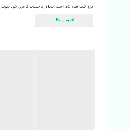
💢
براش نرم و لطیفی داره که مناسب لثه های حساس ب
برای ثبت نظر، لازم است ابتدا وارد حساب کاربری خود شوید.
💢 آنتی‌ باکتریال و ساخته‌شده از مواد درجه یک و کاملاً ایمن 
افزودن نظر
💢 د
سته سیلیکونی و سبک(
جنس سیلیکونی و با طراحی ارگو
💢
کاور نگهدارنده بهداشتی (که از آلودگی و میکروب جلوگ
💢
ابعاد مناسب:
طول کل مسواک حدود 15 سانتی‌متر
💢
مناسب برای کودکان 1 تا 7 سال
🥰🥰 با این مسواک، لبخندهای سالم‌تر و زیباتر به کودک د
🔴 همه روزه ارسال داریم هرجایی که بخواین
🗺️ آدرس فروشگاه حضوری:
📌 خراسان شمالی شیروان ابتدای خیابان دانش(نرسیده به دانش ۲). پوشاک م