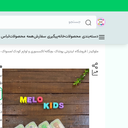
دسته‌بندی محصولات
خانه
پیگیری سفارش
همه محصولات
لباس د
ملوکیدز | فروشگاه اینترنتی پوشاک بچگانه
/
اکسسوری و لوازم کودک
/
مسواک بچ
م
بر
ط
دس
دا
م
وی