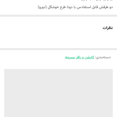
دو طرفش قابل استفادس با دوتا طرح خوشگل (دورو)
جنسش ضد آبه
کاملا مقاوم در برابر باد (بادگیر) ‎
نظرات
داخلش پشم شیشه و مواد نانو داره
مهمتر اینکه کاملا اسپرته و مناسب دختر پسرای نازتون (کار تضمینی و فوق
العاده با کیفیت)
دسته‌بندی
:
کاپشن و پافر پسرونه
سایز بندی مناسب ۱،۵ تا ۷ سال
سایز ۱ قد پافر ۴۱ پهنا۳۵
سایز ۲ قد پافر ۴۳ پهنا ۳۶
سایز۳ قد پافر ۴۶ پهنا ۳۹
سایز ۴ قد پافر ۴۸ پهنا ۴۱
سایز ۵ قد پافر ۵۰ پهنا ۴۲ ‎
ارسال داریم به هرجایی که هستین نحوه عکس کار و سایز کوچولوی نازتون رو
از طریق: واتساپ ۰۹۳۶۵۶۲۴۲۱۱ و تلگرام T.me/shiiimaaa برامون بفرستین