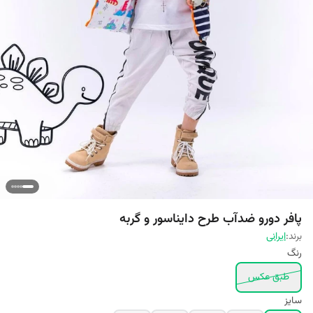
پافر دورو ضدآب طرح دایناسور و گربه
برند:
ایرانی
رنگ
طبق عکس
سایز