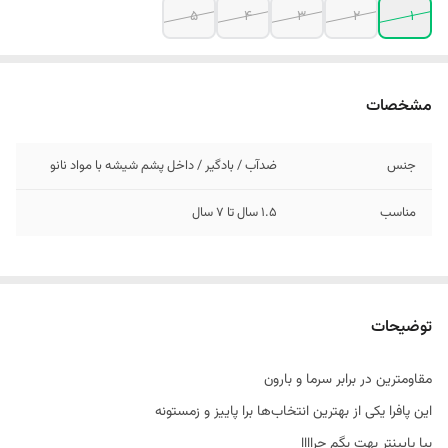
5
4
3
2
1
مشخصات
جنس
ضدآب / بادگیر / داخل پشم شیشه با مواد نانو
مناسب
1.5 سال تا 7 سال
توضیحات
مقاومترین در برابر سرما و بارون
این پافرا‌ یکی از بهترین انتخاب‌ها برا پاییز و زمستونه
بیا پایینتر بهت بگم چراااا