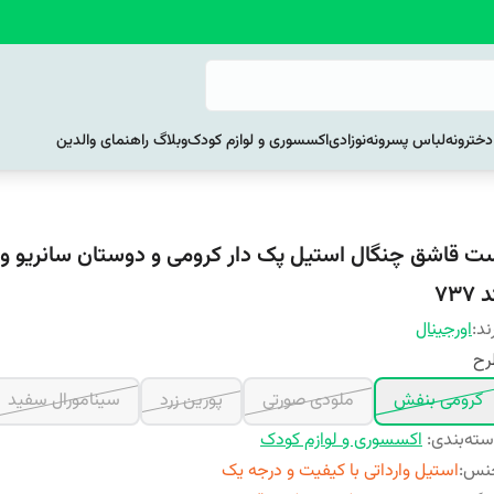
خترونه
لباس پسرونه
نوزادی
اکسسوری و لوازم کودک
وبلاگ راهنمای والدین
ت قاشق چنگال استیل پک دار کرومی و دوستان سانریو وار
 ۷۳۷
ند:
اورجینال
رح
کرومی بنفش
ملودی صورتی
پورین زرد
سینامورال سفید
ته‌بندی
:
اکسسوری و لوازم کودک
نس
:
استیل وارداتی با کیفیت و درجه یک