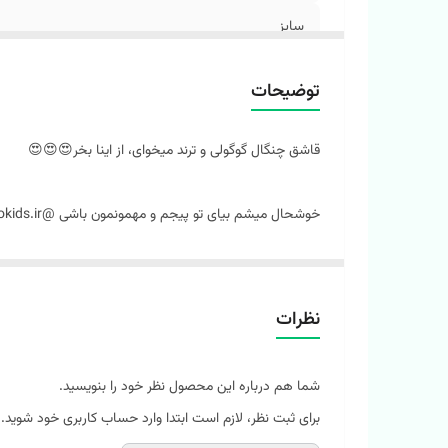
سایز
توضیحات
قاشق چنگال گوگولی و ترند میخوای، از اینا بخر😍😍😍
خوشحال میشم بیای تو پیجم و مهمونمون باشی @melokids.ir
🌼 ست قاشق و چنگال پک دار کرومی و دوستان سانریو
🌼 پک +قاشق استیل +چنگال استیل😍 جنس دسته پلاستی
نظرات
🌼4 تا طرح خوشگل و جذاب داره (کرومی بنفش/پورین زرد/سینامورال آبی/ملودی صورتی)
🌼 قاشق و چنگال استیل با کیفیت و ضخامت معمولی
شما هم درباره این محصول نظر خود را بنویسید.
🌼سبک و خوش دست
برای ثبت نظر، لازم است ابتدا وارد حساب کاربری خود شوید.
🌼وارداتی و اورجینال 💯