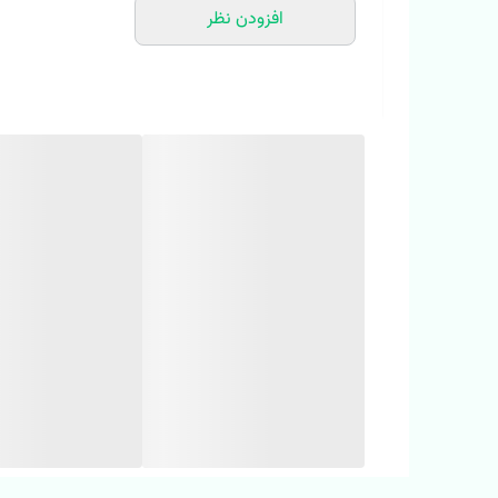
افزودن نظر
🌼 برای استفاده طولانی مدت عالیه 😍
🌼 پک پلاستیکی برای حمل راحت و بهداشتی ✨
🌼ابعاد 15 سانت
🌼 برای مدرسه، کلاس ، اردو،استفاده روزمره و….عالیه👌🏻
🔴 همه روزه ارسال داریم هرجایی که بخواین
🗺️ آدرس فروشگاه حضوری:
📌 خراسان شمالی شیروان ابتدای خیابان دانش(نرسیده به دانش ۲). پوشاک م