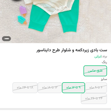
ست بادی زیردکمه و شلوار طرح دایناسور
برند:
ایرانی
رنگ
طبق عکس
سایز
6 تا 9 ماه
9 تا 12 ماه
12 تا 18 ماه
18 تا 24 ماه
24 تا 36 ماه