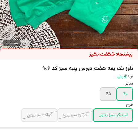
بلوز تک یقه هفت دورس پنبه سبز کد ۹۰۶
برند:
ایرانی
سایز
45
40
طرح
استیکر سبز بنتون
خرس سبز تیره
کوالا سبز بنتون