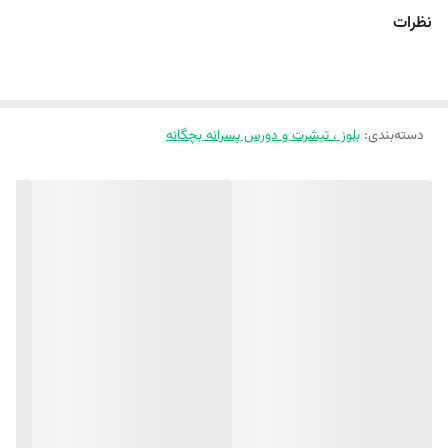
نظرات
‼️ 1 تا 2 سانت خطای اندازه گیری لحاظ کنید.‼️
با یه بلوز یقه دار سفید تنش کن و کیف کن😍
❄بلوز تک یقه هفت
دسته‌بندی
:
بلوز ، تیشرت و دورس پسرانه بچگانه
❄جنس دورس پنبه دو نخ با کیفیت
❄تضمین دوخت و جنس
❄اسپرته و دختر و پسر نداره
❄انتخاب عالی برای یلدا
‼️‼️(یکی دو درجه اختلاف رنگ در نظر بگیرید) ‼️‼️