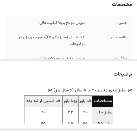
مشخصات
جنس
دورس دو نخ پنبه/کیفیت عالی
مناسب سن
2 تا 5 سال (سایز 40 و 45) طبق جدول زیر در
توضیحات
ویژگی ها
مناسب دختر و پسر/ کیفیت عالی
توضیحات
✂️ سایز بندی مناسب 2 تا 5 سال (6 سال ریز) ✂️
مشخصات
قد بلوز
پهنا بلوز
قد آستین از لبه یقه
سایز 40
40
32
40
سایز 45
45
34
45
‼️اندازهارو با نرمالترین لباس کوچولوتون چک کنید.‼️