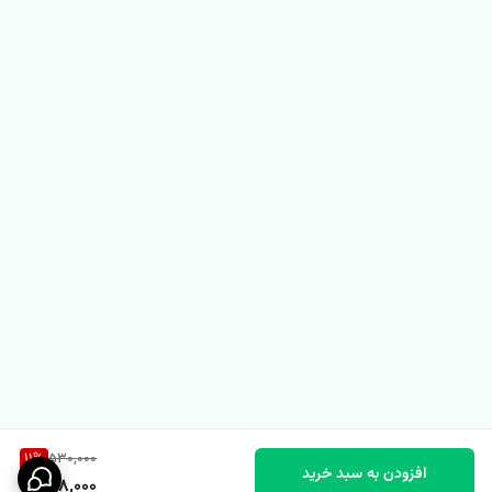
11
%
530,000
افزودن به سبد خرید
468,000