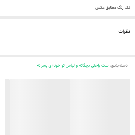
تک رنگ مطابق عکس
سایز‌بندی مناسب ۱ تا ۷ سال
سایز ۱ قد لباس : ۳۶ پهنا : ۳۰ قد شلوار : ۴۹
نظرات
سایز ۲ قد لباس : ۳۹ پهنا : ۳۲ قد شلوار : ۵۴
سایز ۳ قد لباس : ۴۲ پهنا : ۳۳ قد شلوار : ۵۹
سایز ۴ قد لباس : ۴۶ پهنا : ۳۴ قد شلوار : ۶۳
دسته‌بندی
:
ست راحتی بچگانه و لباس تو خونه‌ای پسرانه
سایز ۵ قد لباس : ۴۸ پهنا : ۳۶ قد شلوار : ۶۸
سایز ۶ قد لباس : ۵۱ پهنا : ۳۷ قد شلوار : ۷۲
ارسال داریم به هرجایی که هستین نحوه عکس کار و سایز کوچولوی نازتون رو
از طریق: واتساپ ۰۹۳۶۵۶۲۴۲۱۱ و تلگرام T.me/shiiimaaa برامون بفرستین
خراسان شمالی شیروان ابتدای خیابان دانش(نرسیده به دانش ۲). پوشاک
ملوکیدز