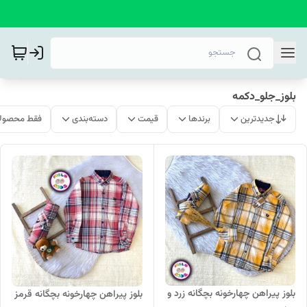
بلوز_جلو_دکمه
جدیدترین
برندها
قیمت
دسته‌بندی
فقط محصولا
بلوز پیراهن چهارخونه بچگانه زرد و
بلوز پیراهن چهارخونه بچگانه قرمز