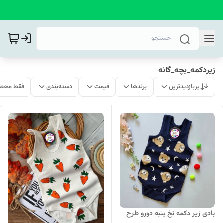
زیردکمه_بچه_گانه
پربازدیدترین
برندها
قیمت
دسته‌بندی
فقط محصو
بادی زیر دکمه نخ پنبه دورو طرح