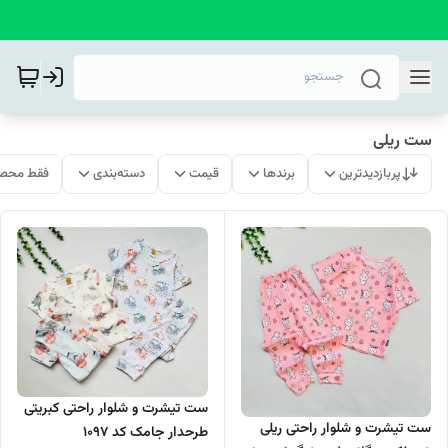
ست ریلی
پربازدیدترین
برندها
قیمت
دسته‌بندی
فقط محصو
ست تیشرت و شلوار راحتی کبریتی
ست تیشرت و شلوار راحتی ریلی
طرحدار جامک کد 1097