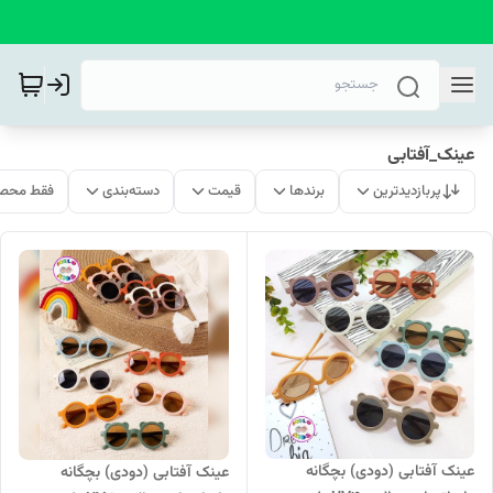
عینک_آفتابی
پربازدیدترین
برندها
قیمت
دسته‌بندی
فقط محصو
عینک آفتابی (دودی) بچگانه
عینک آفتابی (دودی) بچگانه