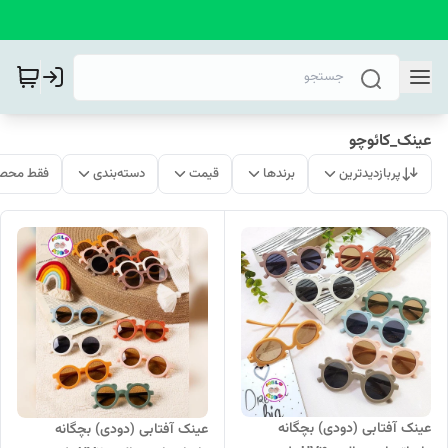
عینک_کائوچو
پربازدیدترین
برندها
قیمت
دسته‌بندی
فقط محصو
عینک آفتابی (دودی) بچگانه
عینک آفتابی (دودی) بچگانه