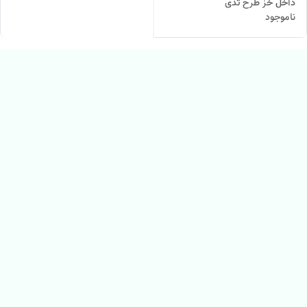
داخل خز طرح تدی
ناموجود