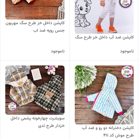
کاپشن داخل خز طرح سگ مهربون
جنس رویه ضد اب
کاپشن ضد آب داخل خز طرح سگ
ناموجود
ناموجود
سویشرت چهارخونه پشمی داخل
خزدار طرح تدی
کاپشن دخترانه دو رو و ضد آب
طرح موش کد 411