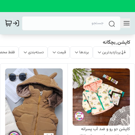
کاپشن_بچگانه
پربازدیدترین
برندها
قیمت
دسته‌بندی
فقط محصو
کاپشن دو رو و ضد آب پسرانه