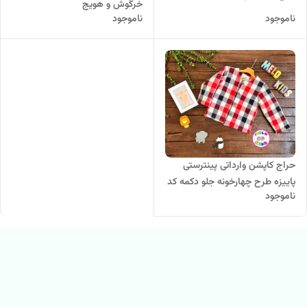
خرگوش و هویج
ناموجود
ناموجود
حراج کاپشن وارداتی پینترستی
پاییزه طرح چهارخونه جلو دکمه کد
ناموجود
378