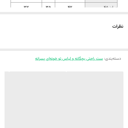
سایز 45
42
35
32
سایز 50
46
38
36
نظرات
سایز 55
51
40
39
‼️ اندازه‌ها رو با نرمال‌ترین لباس کوچولوتون چک کنید و ۱ تا ۲ سانت خطای
اندازه‌گیری لحاظ کنید.
دسته‌بندی
:
ست راحتی بچگانه و لباس تو خونه‌ای پسرانه
دیگه نگران کثیفی و لک شدن لباس بچت نباش
☁️
ست تیشرت و شورتک ریلی اسپرت
☁️ جنس پنبه ای
☁️خیلی خنک و نازکه جون میده برا هوای گرم
😍
☁️ با خیال راحت میتونین از سفید کننده استفاده کنین
‼️طرح فضانورد سایز ۴۰ و ۴۵ یقه کشبافت داره، سایز ۵۰ و ۵۵ یقه ساده س
نکته: لطفا یکی دو درجه اختلاف رنگ جزئی در نمایشگرهای مختلف را در نظر