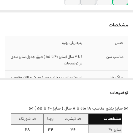
مشخصات
جنس
پنبه ریلی بهاره
مناسب سن
1 تا 7 سال (سایز 40 تا 55 ) طبق جدول سایز بندی
در توضیحات
ویژگی ها
اسپرت مناسب دختر و پسر/ سبک و نازک مناسب
هوای گرم
توضیحات
✂️ سایز بندی مناسب 18 ماه تا 8 سال ( سایز 40 تا 55 ) ✂️
مشخصات
قد تیشرت
پهنا
قد شورتک
سایز 40
36
34
28