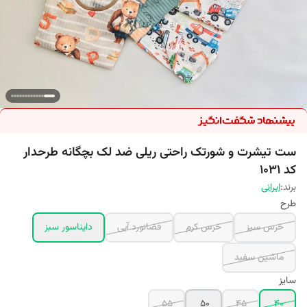
ست تیشرت و شورتک راحتی ریلی ضد لک بچگانه طرحدار
کد 1031
برند:
ایرانی
طرح
خرس سبز
خرس کرم
فضانورد آبی
دایناسور سبز
ماشین سفید
سایز
55
50
45
40