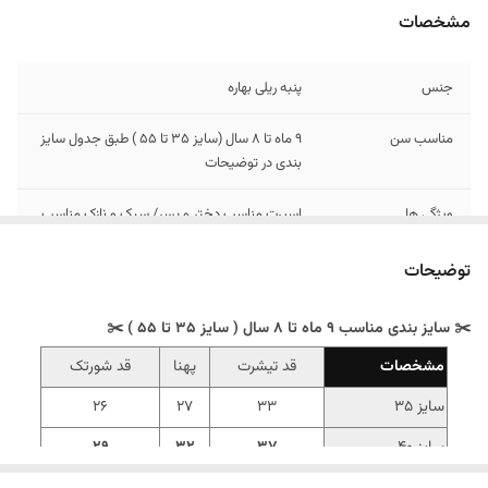
مشخصات
جنس
پنبه ریلی بهاره
مناسب سن
9 ماه تا 8 سال (سایز 35 تا 55 ) طبق جدول سایز
بندی در توضیحات
ویژگی ها
اسپرت مناسب دختر و پسر/ سبک و نازک مناسب
هوای گرم
توضیحات
✂️ سایز بندی مناسب 9 ماه تا 8 سال ( سایز 35 تا 55 ) ✂️
مشخصات
قد تیشرت
پهنا
قد شورتک
سایز 35
33
27
26
سایز 40
37
32
29