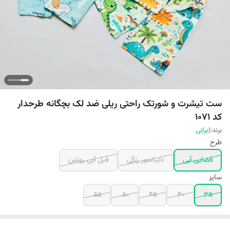
ست تیشرت و شورتک راحتی ریلی ضد لک بچگانه طرحدار
کد 1071
برند:
ایرانی
طرح
فضایی آبی
دایناسور رنگی
فیل آبی روشن
سایز
55
50
45
40
35