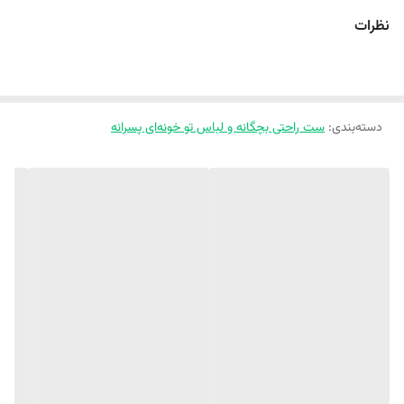
سایز 45
42
35
33
نظرات
سایز 50
46
38
37
سایز 55
51
40
39
‼️ اندازه‌ها رو با نرمال‌ترین لباس کوچولوتون چک کنید و ۱ تا ۲ سانت خطای
اندازه‌گیری لحاظ کنید.
دسته‌بندی
:
ست راحتی بچگانه و لباس تو خونه‌ای پسرانه
دیگه نگران کثیفی و لک شدن لباس بچت نباش
☁️
ست تیشرت و شورتک طرحدار
☁️ جنس پنبه ریلی خنک و نازک
☁️ کولرداره خودش از بس خنکه
☁️ با خیال راحت میتونین از سفید کننده استفاده کنین
‼️ نکته: لطفا یکی دو درجه اختلاف رنگ جزئی در نمایشگرهای مختلف را در نظر
بگیرید.
👕مشاهده و خرید مدل های بیشتر ست