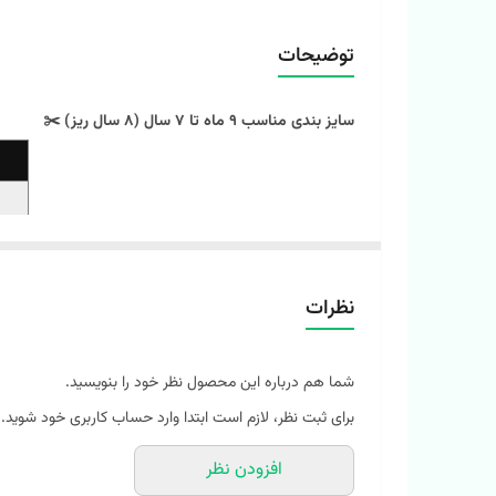
توضیحات
سایز بندی مناسب 9 ماه تا 7 سال (8 سال ریز) ✂️
نظرات
شما هم درباره این محصول نظر خود را بنویسید.
‼️ اندازها رو با نرمالترین لباس کوچولوتون چک کنید و 1 تا 2 سانت خطای اندازه گیری لحاظ کنید. ‼️
برای ثبت نظر، لازم است ابتدا وارد حساب کاربری خود شوید.
افزودن نظر
، همون راحتی و کیفیتیه که فرزندت نیاز داره. 💯 با 
سایزبندی ۹ ماه تا ۸ 