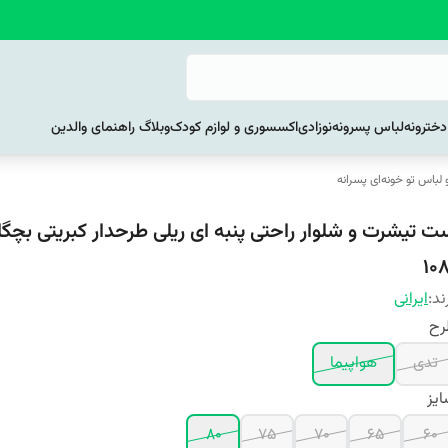
خترونه
لباس پسرونه
نوزادی
اکسسوری و لوازم کودک
وبلاگ راهنمای والدین
لباس تو خونه‌ای پسرانه
ت تیشرت و شلوار راحتی پنبه ای ریلی طرحدار کبریتی بچگا
108
ند:
ایرانی
رح
تدی
هواپیما
یز
80
75
70
65
60