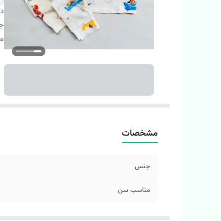
دس
ج
م
مشخصات
جنس
مناسب سن