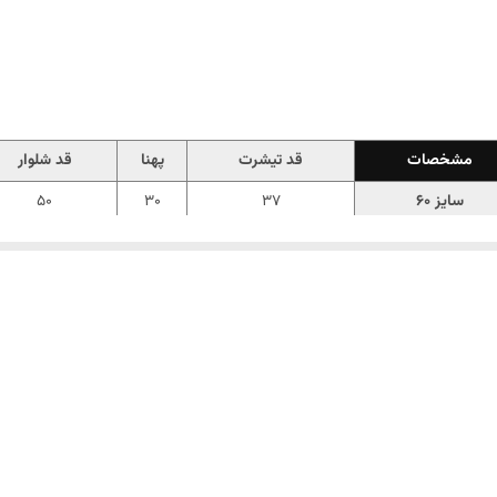
مشخصات
قد تیشرت
پهنا
قد شلوار
سایز 60
37
30
50
سایز 65
40
33
57
سایز 70
41
35
61
سایز 75
45
37
65
سایز 80
48
39
72
سال 
، می‌تونی همین الان از فروشگاه ملوکیدز سفارش بدی. 🛒😊