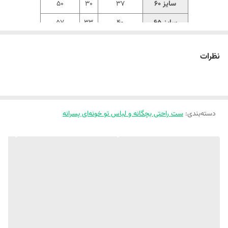
سایز 60
37
30
50
سایز 65
40
33
57
سایز 70
41
35
61
نظرات
سایز 75
45
37
65
سایز 80
48
39
72
‼️ اندازها رو با نرمالترین لباس کوچولوتون چک کنید و 1 تا 2 سانت خطای
اندازه گیری لحاظ کنید. ‼️
دسته‌بندی
:
ست راحتی بچگانه و لباس تو خونه‌ای پسرانه
👕 ست تیشرت و شلوار راحتی ریلی با جنس نخ پنبه لطیف و ضد حساسیت، 
🎯 انتخابی ایده‌آل و اسپرت برای دختر  و پسرهای کوچولوئه. این ست با 
طرح‌های جذاب تدی 🧸 و هواپیما ✈️ و دوختی بی‌نقص ، همون راحتی و 
کیفیتیه که فرزندت نیاز داره. 💯 با 
سایزبندی ۹ ماه تا ۸ سال 
، می‌تونی همین 
الان از فروشگاه ملوکیدز سفارش بدی. 🛒😊
✨ 
یدونش کمه،حداقل دو تا طرحشو بخر و کیف کن / مرررررررگ ندارن،