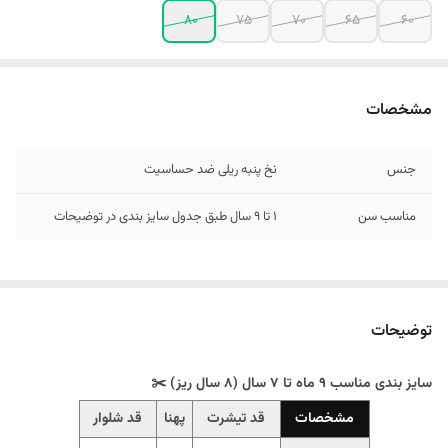
80
75
70
65
60
مشخصات
جنس
نخ پنبه ریلی ضد حساسیت
مناسب سن
1 تا 9 سال طبق جدول سایز بندی در توضیحات
توضیحات
سایز بندی مناسب 9 ماه تا 7 سال (8 سال ریز) ✂️
مشخصات
قد تیشرت
پهنا
قد شلوار