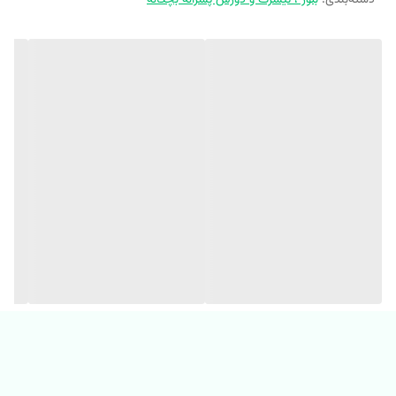
✨ 
یه پیراهن شیک ، خاص و کلاسیک از ملوکیدز ، واسه جوجه هایی که
تولدشون نزدیکه یا مهمونی دعوتن یا میخوان استایل خفن داشته باشن
⭐جنس: تنسل نخ وارداتی
⭐مناسب 12 ماه تا 7 سال
⭐با شلوارک کتان پینترستی کد 1110 میتونی یه ست لاکچری داشته باشی
✴️
نحوه شستشو:
با آب سرد، ماشین لباسشویی ، مایع لباس کودک یا رنگین
تاژ بشویید و از خشک کن استفاده نکنید.
‼️‼️(یکی دو درجه اختلاف رنگ در نظر بگیرید) ‼️‼️
👕 مشاهده و خرید مدل های بلوز تک 👉