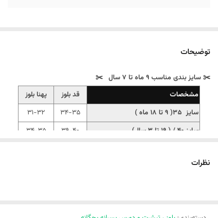
توضیحات
✂️ سایز بندی مناسب 9 ماه تا 7 سال ✂️
مشخصات
قد بلوز
پهنا بلوز
سایز 35( 9 تا 18 ماه )
34-35
31-32
سایز 40 / ( 19 تا 3 سال)
39-40
34-35
سایز 45 / ( 3/5 تا 5 سال)
43-45
36-37
نظرات
سایز 50 / ( 5/5 تا 7 سال)
48-50
38-39
‼️اندازهارو با نرمالترین لباس کوچولوتون چک کنید.‼️
‼️ 1 تا 2 سانت خطای اندازه گیری لحاظ کنید.‼️
دسته‌بندی
:
بلوز ، تیشرت و دورس پسرانه بچگانه