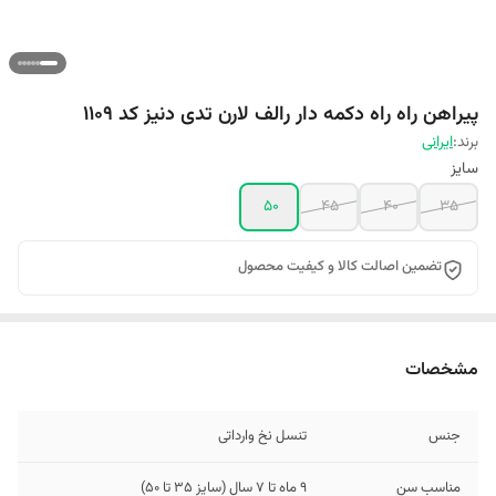
پیراهن راه راه دکمه دار رالف لارن تدی دنیز کد 1109
برند:
ایرانی
سایز
50
45
40
35
تضمین اصالت کالا و کیفیت محصول
مشخصات
جنس
تنسل نخ وارداتی
مناسب سن
9 ماه تا 7 سال (سایز 35 تا 50)