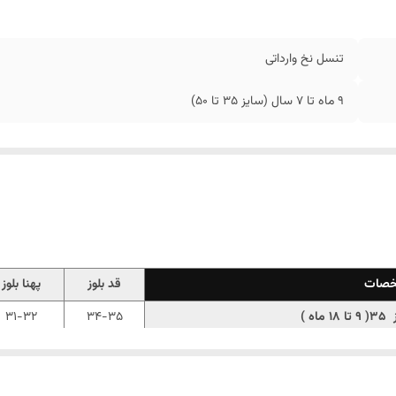
تنسل نخ وارداتی
9 ماه تا 7 سال (سایز 35 تا 50)
صات
قد بلوز
پهنا بلوز
1 ماه )
34-35
31-32
 سال)
39-40
34-35
 سال)
43-45
36-37