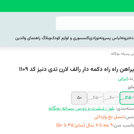
خترونه
لباس پسرونه
نوزادی
اکسسوری و لوازم کودک
وبلاگ راهنمای والدین
س پسرانه بچگانه
راهن راه راه دکمه دار رالف لارن تدی دنیز کد 1109
ند:
ایرانی
یز
50
45
40
35
ته‌بندی
:
بلوز ، تیشرت و دورس پسرانه بچگانه
نس
:
تنسل نخ وارداتی
ناسب سن
:
9 ماه تا 7 سال (سایز 35 تا 50)