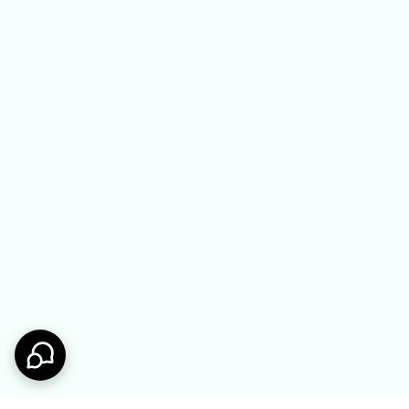
ست ندید:
حتی دخترانه
شلوار و شلوارک بچگانه
صفحه اصلی ملوکیدز
سر بزنید.