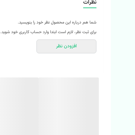
نظرات
سایز 50 / ( 5/5 تا 7
‼️اندازهارو با نرمالترین لباس کوچولوتون چک کنید.‼️
شما هم درباره این محصول نظر خود را بنویسید.
‼️ 1 تا 2 سانت خطای اندازه گیری لحاظ کنید.‼️
برای ثبت نظر، لازم است ابتدا وارد حساب کاربری خود شوید.
افزودن نظر
✨ 
یه پیراهن شیک ، خاص و کلاسیک از ملوکیدز ، واسه جوج
⭐جنس: تنسل نخ وارداتی
⭐مناسب 12 ماه تا 7 سال
⭐با شلوارک کتان پینترستی کد 1110 میتونی یه ست لاکچری داشته باشی
✴️
نحوه شستشو:
با آب سرد، ماشین لباسشویی ، مایع لباس
‼️‼️(یکی دو درجه اختلاف رنگ در نظر بگیرید) ‼️‼️