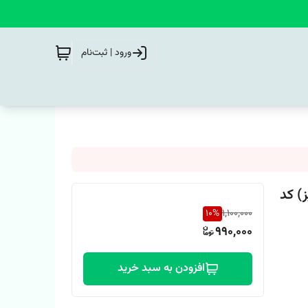
ورود | ثبت‌نام
) کد
10
%
1,100,000
990,000
افزودن به سبد خرید