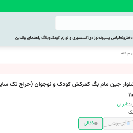
خترونه
لباس پسرونه
نوزادی
اکسسوری و لوازم کودک
وبلاگ راهنمای والدین
 بچگانه
لوار جین مام بگ کمرکش کودک و نوجوان (حراج تک سایز
11
ند:
ایرانی
نگ
آبی روشن
ذغالی