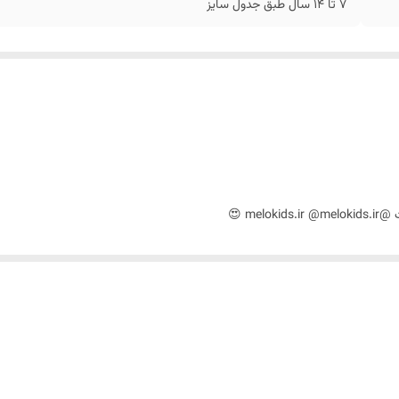
7 تا ۱۴ سال طبق جدول سایز
me 😍