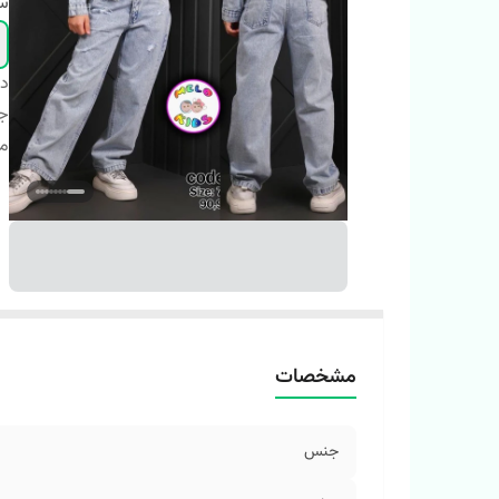
سا
دس
ج
م
مشخصات
جنس