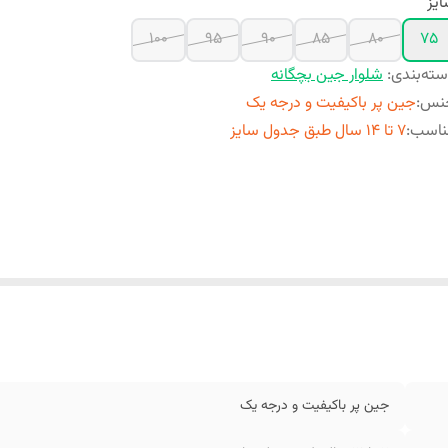
یز
100
95
90
85
80
75
ته‌بندی
:
شلوار جین بچگانه
نس
:
جین پر باکیفیت و درجه یک
ناسب
:
7 تا ۱۴ سال طبق جدول سایز
جین پر باکیفیت و درجه یک