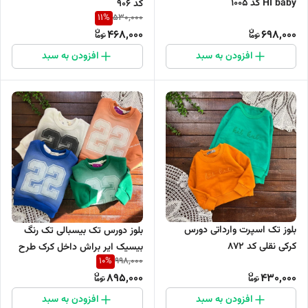
HI baby کد 1005
کد ۹۰۶
11
%
530,000
468,000
698,000
افزودن به سبد
افزودن به سبد
بلوز تک اسپرت وارداتی دورس
بلوز دورس تک بیسبالی تک رنگ
کرکی نقلی کد ۸۷۲
بیسیک ایر براش داخل کرک طرح
10
%
998,000
22 کد 796
895,000
430,000
افزودن به سبد
افزودن به سبد