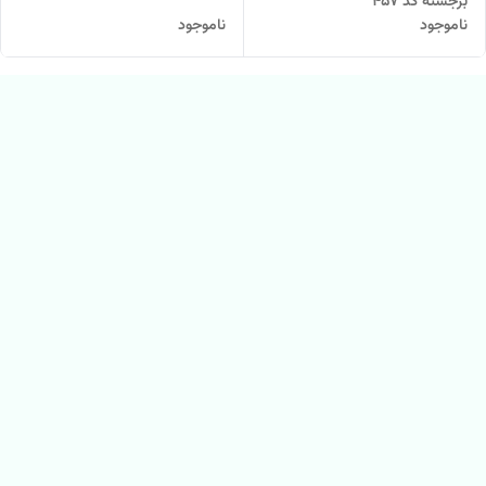
برجسته کد 457
ناموجود
ناموجود