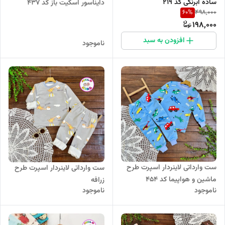
ساده آبرنگی کد 219
دایناسور اسکیت باز کد 437
60
%
498,000
198,000
افزودن به سبد
ناموجود
ست وارداتی لاینردار اسپرت طرح
ست وارداتی لاینردار اسپرت طرح
ماشین و هواپیما کد 454
زرافه
ناموجود
ناموجود