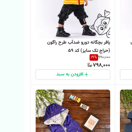
پافر بچگانه دورو ضدآب طرح راگون
(حراج تک سایز) کد ۵۹
19
%
990,000
798,000
افزودن به سبد