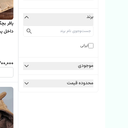
برند
پافر بچگ
داخل پش
ایرانی
300,000
موجودی
محدوده قیمت