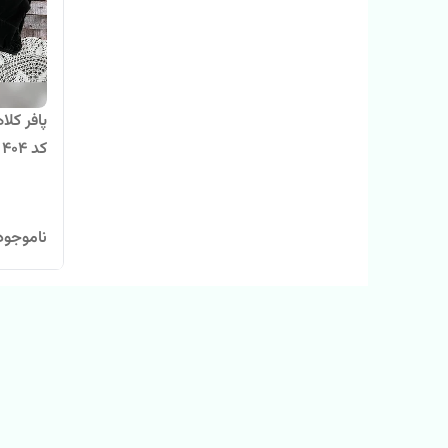
پافر کل
کد 404
ناموجود