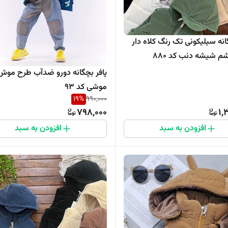
انه سیلیکونی تک رنگ کلاه دار
م شیشه دنب کد ۸۸۰
پافر بچگانه دورو ضدآب طرح موش
موشی کد 93
19
%
990,000
798,000
1,
افزودن به سبد
افزودن به سبد