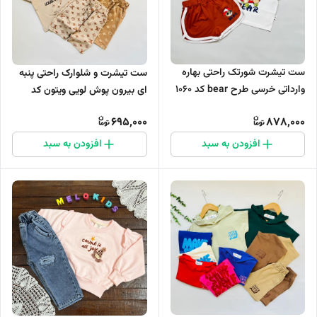
ست تیشرت شورتک راحتی بهاره
ست تیشرت و شلوارک راحتی پنبه
وارداتی خرسی طرح bear کد 1060
ای بیرون پوش لویی ویتون کد
1099
695,000
878,000
افزودن به سبد
افزودن به سبد